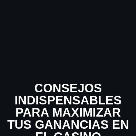
CONSEJOS
INDISPENSABLES
PARA MAXIMIZAR
TUS GANANCIAS EN