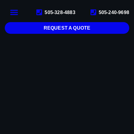
505-328-4883
505-240-9698
CONTACT US
REQUEST A QUOTE