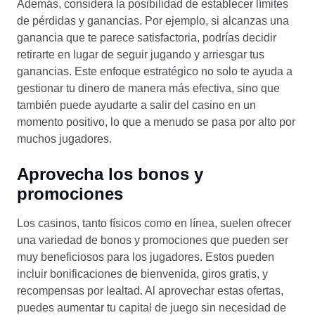
Además, considera la posibilidad de establecer límites
de pérdidas y ganancias. Por ejemplo, si alcanzas una
ganancia que te parece satisfactoria, podrías decidir
retirarte en lugar de seguir jugando y arriesgar tus
ganancias. Este enfoque estratégico no solo te ayuda a
gestionar tu dinero de manera más efectiva, sino que
también puede ayudarte a salir del casino en un
momento positivo, lo que a menudo se pasa por alto por
muchos jugadores.
Aprovecha los bonos y
promociones
Los casinos, tanto físicos como en línea, suelen ofrecer
una variedad de bonos y promociones que pueden ser
muy beneficiosos para los jugadores. Estos pueden
incluir bonificaciones de bienvenida, giros gratis, y
recompensas por lealtad. Al aprovechar estas ofertas,
puedes aumentar tu capital de juego sin necesidad de