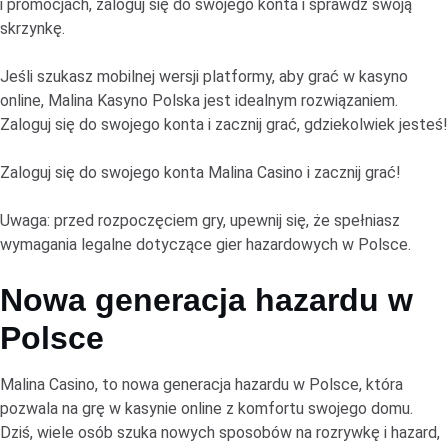
i promocjach, zaloguj się do swojego konta i sprawdź swoją
skrzynkę.
Jeśli szukasz mobilnej wersji platformy, aby grać w kasyno
online, Malina Kasyno Polska jest idealnym rozwiązaniem.
Zaloguj się do swojego konta i zacznij grać, gdziekolwiek jesteś!
Zaloguj się do swojego konta Malina Casino i zacznij grać!
Uwaga: przed rozpoczęciem gry, upewnij się, że spełniasz
wymagania legalne dotyczące gier hazardowych w Polsce.
Nowa generacja hazardu w
Polsce
Malina Casino, to nowa generacja hazardu w Polsce, która
pozwala na grę w kasynie online z komfortu swojego domu.
Dziś, wiele osób szuka nowych sposobów na rozrywkę i hazard,