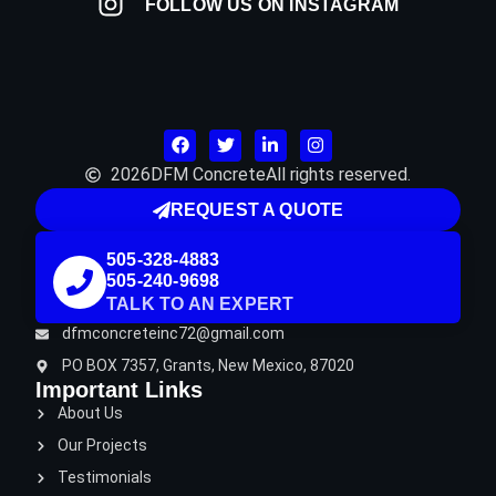
FOLLOW US ON INSTAGRAM
2026
DFM Concrete
All rights reserved.
REQUEST A QUOTE
505-328-4883
505-240-9698
TALK TO AN EXPERT
dfmconcreteinc72@gmail.com
PO BOX 7357, Grants, New Mexico, 87020
Important Links
About Us
Our Projects
Testimonials