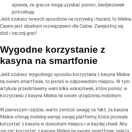
sprawia, że gracze mogą uzyskać pomoc, kiedykolwiek
potrzebują.
Jeśli szukasz nowych sposobów na rozrywkę i hazard, to Malina
Casino jest idealnym rozwiązaniem dla Ciebie. Zarejestruj się
dziś i zacznij grać!
Wygodne korzystanie z
kasyna na smartfonie
Jeśli szukasz wygodnego sposobu korzystania z kasyna Malina
na swoim smartfonie, to jesteś w odpowiednim miejscu. W tym
artykule przedstawimy wam kilka wskazówek, które pomóc w
korzystaniu z kasyna Malina na swoim urządzeniu mobilnym.
W pierwszym rzędzie, warto zwrócić uwagę na fakt, że kasyna
Malina oferują mobilną wersję swojej platformy, która pozwala
korzystać z kasyna w dowolnym miejscu i w każdej chwili. Aby
zacząć korzystać z kasyna Malina na swoim smartfonie, należy