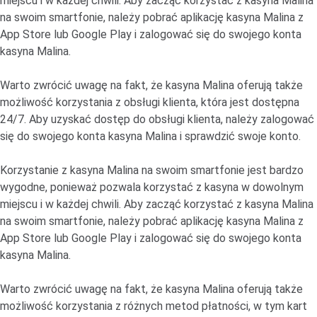
miejscu i w każdej chwili. Aby zacząć korzystać z kasyna Malina
na swoim smartfonie, należy pobrać aplikację kasyna Malina z
App Store lub Google Play i zalogować się do swojego konta
kasyna Malina.
Warto zwrócić uwagę na fakt, że kasyna Malina oferują także
możliwość korzystania z obsługi klienta, która jest dostępna
24/7. Aby uzyskać dostęp do obsługi klienta, należy zalogować
się do swojego konta kasyna Malina i sprawdzić swoje konto.
Korzystanie z kasyna Malina na swoim smartfonie jest bardzo
wygodne, ponieważ pozwala korzystać z kasyna w dowolnym
miejscu i w każdej chwili. Aby zacząć korzystać z kasyna Malina
na swoim smartfonie, należy pobrać aplikację kasyna Malina z
App Store lub Google Play i zalogować się do swojego konta
kasyna Malina.
Warto zwrócić uwagę na fakt, że kasyna Malina oferują także
możliwość korzystania z różnych metod płatności, w tym kart