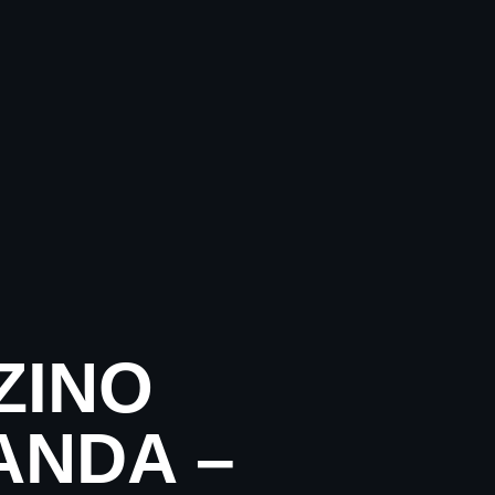
ZINO
ANDA –